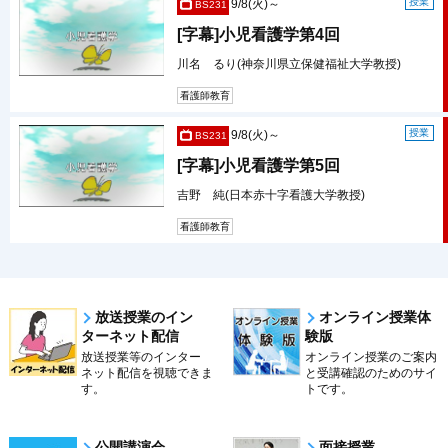
授業
9/8(火)～
BS231
[字幕]小児看護学第4回
川名 るり(神奈川県立保健福祉大学教授)
看護師教育
授業
9/8(火)～
BS231
[字幕]小児看護学第5回
吉野 純(日本赤十字看護大学教授)
看護師教育
放送授業のイン
オンライン授業体
ターネット配信
験版
放送授業等のインター
オンライン授業のご案内
ネット配信を視聴できま
と受講確認のためのサイ
す。
トです。
公開講演会
面接授業