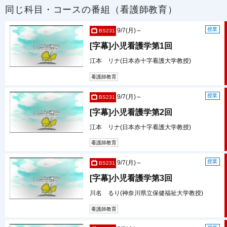
同じ科目・コースの番組（看護師教育）
授業
9/7(月)～
BS231
[字幕]小児看護学第1回
江本 リナ(日本赤十字看護大学教授)
看護師教育
授業
9/7(月)～
BS231
[字幕]小児看護学第2回
江本 リナ(日本赤十字看護大学教授)
看護師教育
授業
9/7(月)～
BS231
[字幕]小児看護学第3回
川名 るり(神奈川県立保健福祉大学教授)
看護師教育