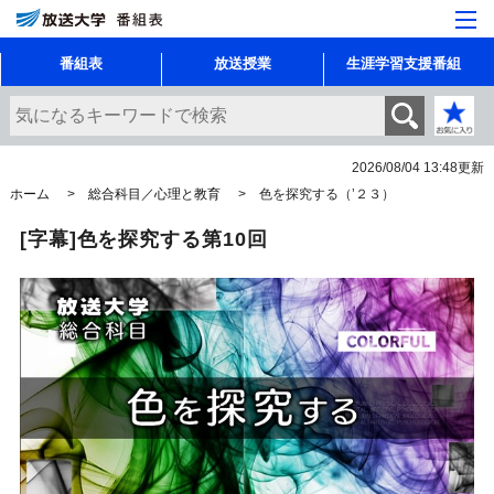
番組表
放送授業
生涯学習支援番組
2026/08/04 13:48
更新
ホーム
総合科目／心理と教育
色を探究する（’２３）
[字幕]色を探究する第10回