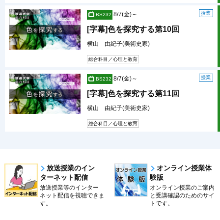
授業
8/7(金)～
BS232
[字幕]色を探究する第10回
横山 由紀子(美術史家)
総合科目／心理と教育
授業
8/7(金)～
BS232
[字幕]色を探究する第11回
横山 由紀子(美術史家)
総合科目／心理と教育
放送授業のイン
オンライン授業体
ターネット配信
験版
放送授業等のインター
オンライン授業のご案内
ネット配信を視聴できま
と受講確認のためのサイ
す。
トです。