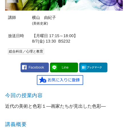
講師
横山 由紀子
(美術史家)
放送日時
【月曜日 17:15～18:00】
8/7(金) 13:30
BS232
総合科目／心理と教育
Facebook
Line
ブックマーク
今回の授業内容
近代の美術と色彩１―画家たちが見出した色彩―
講義概要