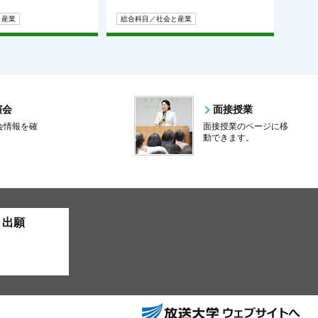
と産業
総合科目／社会と産業
演会
面接授業
会情報を確
面接授業のページに移
。
動できます。
ト出願