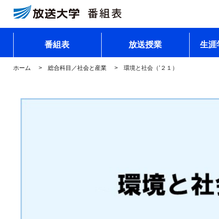
番組表
放送授業
生涯
ホーム
総合科目／社会と産業
環境と社会（’２１）