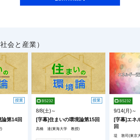
／社会と産業）
授業
授業
BS232
BS232
8/8(土)～
9/14(月)～
境論第14回
[字幕]住まいの環境論第15回
[字幕]エネ
回
)
高橋 達(東海大学 教授)
堤 敦司(東京