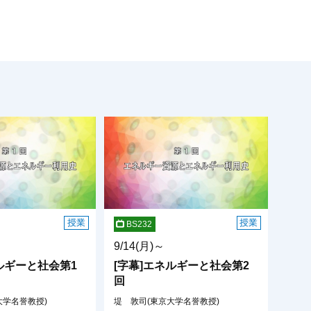
授業
授業
BS232
9/14(月)～
ルギーと社会第1
[字幕]エネルギーと社会第2
回
大学名誉教授)
堤 敦司(東京大学名誉教授)