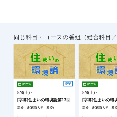
同じ科目・コースの番組（総合科目
授業
BS232
BS232
8/8(土)～
8/8(土)～
[字幕]住まいの環境論第13回
[字幕]住まいの環
高橋 達(東海大学 教授)
高橋 達(東海大学 教授