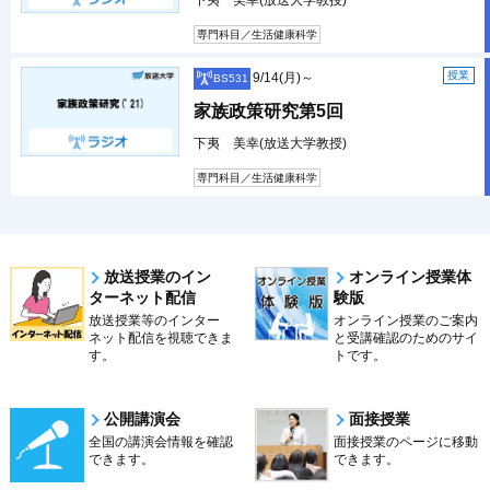
下夷 美幸(放送大学教授)
専門科目／生活健康科学
授業
9/14(月)～
BS531
家族政策研究第5回
下夷 美幸(放送大学教授)
専門科目／生活健康科学
放送授業のイン
オンライン授業体
ターネット配信
験版
放送授業等のインター
オンライン授業のご案内
ネット配信を視聴できま
と受講確認のためのサイ
す。
トです。
公開講演会
面接授業
全国の講演会情報を確認
面接授業のページに移動
できます。
できます。