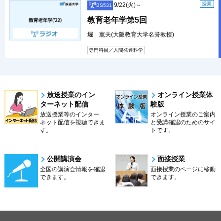
授業
9/22(火)～
BS531
教育老年学第5回
堀 薫夫(大阪教育大学名誉教授)
専門科目／人間発達科学
放送授業のイン
オンライン授業体
ターネット配信
験版
放送授業等のインター
オンライン授業のご案内
ネット配信を視聴できま
と受講確認のためのサイ
す。
トです。
公開講演会
面接授業
全国の講演会情報を確認
面接授業のページに移動
できます。
できます。