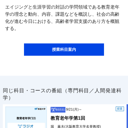
エイジングと生涯学習の対話の学問領域である教育老年
学の理念と動向、内容、課題などを概説し、社会の高齢
化が進む今日における、高齢者学習支援のあり方を概観
する。
授業科目案内
同じ科目・コースの番組（専門科目／人間発達科
学）
授業
9/21(月)～
BS531
教育老年学第1回
堀 薫夫(大阪教育大学名誉教授)