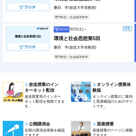
桑田 学(放送大学准教授)
専門科目／社会経営科学
授業
8/15(土)～
BS531
環境と社会思想第5回
桑田 学(放送大学准教授)
専門科目／社会経営科学
放送授業のイン
オンライン授業体
ターネット配信
験版
放送授業等のインター
オンライン授業のご案内
ネット配信を視聴できま
と受講確認のためのサイ
す。
トです。
公開講演会
面接授業
全国の講演会情報を確認
面接授業のページに移動
できます。
できます。