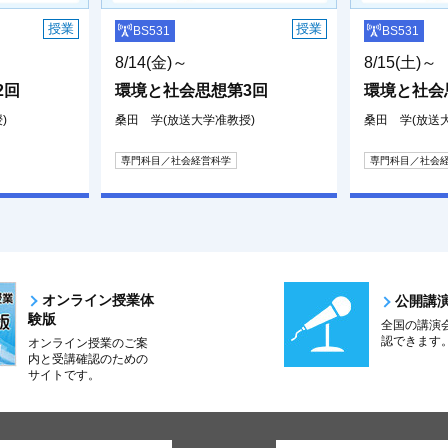
授業
授業
BS531
BS531
8/14(金)～
8/15(土)～
2回
環境と社会思想第3回
環境と社会
)
桑田 学(放送大学准教授)
桑田 学(放送
専門科目／社会経営科学
専門科目／社会
オンライン授業体
公開講
験版
全国の講演
認できます
オンライン授業のご案
内と受講確認のための
サイトです。