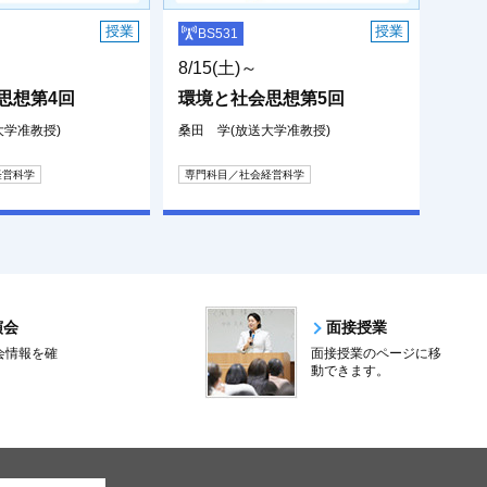
授業
授業
BS531
8/15(土)～
思想第4回
環境と社会思想第5回
大学准教授)
桑田 学(放送大学准教授)
経営科学
専門科目／社会経営科学
演会
面接授業
会情報を確
面接授業のページに移
。
動できます。