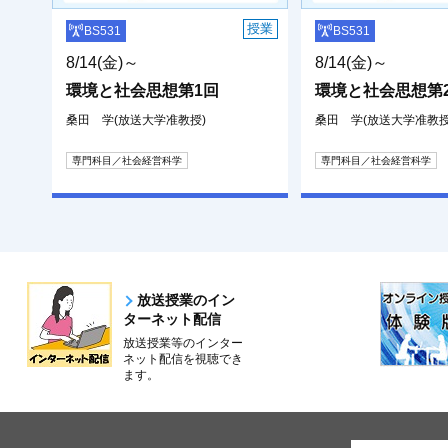
授業
BS531
BS531
8/14(金)～
8/14(金)～
環境と社会思想第1回
環境と社会思想第
桑田 学(放送大学准教授)
桑田 学(放送大学准教授
専門科目／社会経営科学
専門科目／社会経営科学
放送授業のイン
ターネット配信
放送授業等のインター
ネット配信を視聴でき
ます。