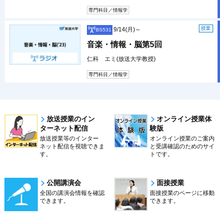
専門科目／情報学
授業
9/14(月)～
BS531
音楽・情報・脳第5回
仁科 エミ(放送大学教授)
専門科目／情報学
放送授業のイン
オンライン授業体
ターネット配信
験版
放送授業等のインター
オンライン授業のご案内
ネット配信を視聴できま
と受講確認のためのサイ
す。
トです。
公開講演会
面接授業
全国の講演会情報を確認
面接授業のページに移動
できます。
できます。