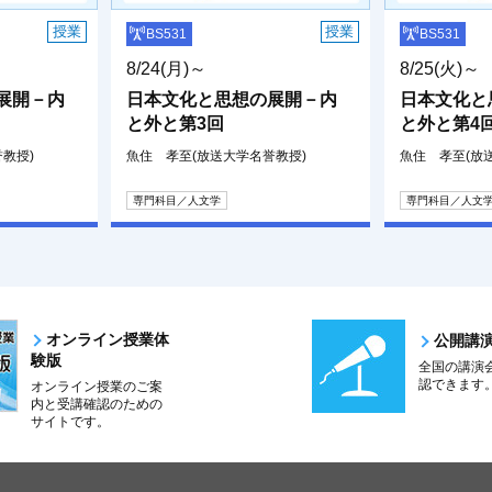
授業
授業
BS531
BS531
8/24(月)～
8/25(火)～
展開－内
日本文化と思想の展開－内
日本文化と
と外と第3回
と外と第4
教授)
魚住 孝至(放送大学名誉教授)
魚住 孝至(放
専門科目／人文学
専門科目／人文
オンライン授業体
公開講
験版
全国の講演
認できます
オンライン授業のご案
内と受講確認のための
サイトです。