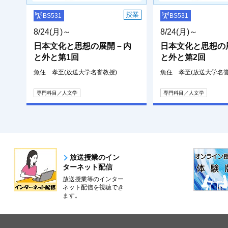
授業
BS531
BS531
8/24(月)～
8/24(月)～
日本文化と思想の展開－内
日本文化と思想の
と外と第1回
と外と第2回
魚住 孝至(放送大学名誉教授)
魚住 孝至(放送大学名誉
専門科目／人文学
専門科目／人文学
放送授業のイン
ターネット配信
放送授業等のインター
ネット配信を視聴でき
ます。