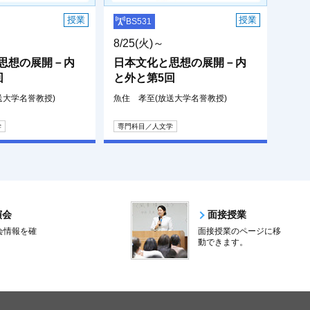
授業
授業
BS531
8/25(火)～
思想の展開－内
日本文化と思想の展開－内
回
と外と第5回
送大学名誉教授)
魚住 孝至(放送大学名誉教授)
学
専門科目／人文学
演会
面接授業
会情報を確
面接授業のページに移
。
動できます。