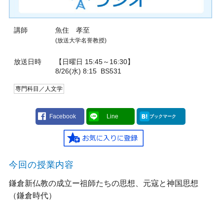
講師
魚住 孝至
(放送大学名誉教授)
放送日時
【日曜日 15:45～16:30】
8/26(水) 8:15
BS531
専門科目／人文学
Facebook
Line
ブックマーク
今回の授業内容
鎌倉新仏教の成立ー祖師たちの思想、元寇と神国思想
（鎌倉時代）