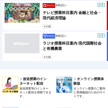
生涯
8/9(日)～
BS231
テレビ授業科目案内 金融と社会・
現代経済理論
その他
生涯
8/9(日)～
BS531
ラジオ授業科目案内 現代国際社会
と有機農業
その他
放送授業のイン
オンライン授業体
ターネット配信
験版
放送授業等のインター
オンライン授業のご案内
ネット配信を視聴できま
と受講確認のためのサイ
す。
トです。