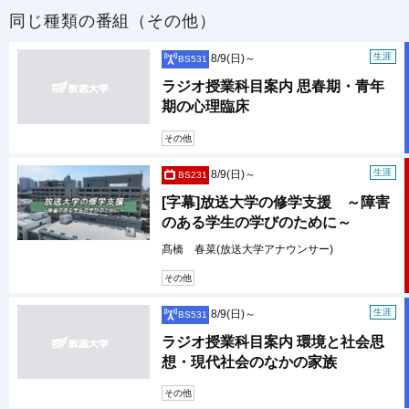
同じ種類の番組（その他）
生涯
8/9(日)～
BS531
ラジオ授業科目案内 思春期・青年
期の心理臨床
その他
生涯
8/9(日)～
BS231
[字幕]放送大学の修学支援 ～障害
のある学生の学びのために～
髙橋 春菜(放送大学アナウンサー)
その他
生涯
8/9(日)～
BS531
ラジオ授業科目案内 環境と社会思
想・現代社会のなかの家族
その他