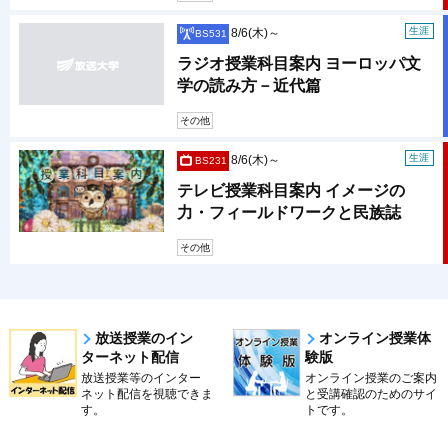
生涯
8/6(木)～
BS531
ラジオ授業科目案内 ヨーロッパ文
学の読み方－近代篇
その他
生涯
8/6(木)～
BS231
テレビ授業科目案内 イメージの
力・フィールドワークと民族誌
その他
放送授業のイン
オンライン授業体
ターネット配信
験版
放送授業等のインター
オンライン授業のご案内
ネット配信を視聴できま
と受講確認のためのサイ
す。
トです。