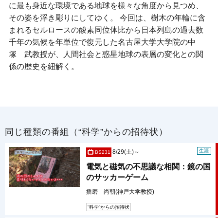
に最も身近な環境である地球を様々な角度から見つめ、
その姿を浮き彫りにしてゆく。 今回は、樹木の年輪に含
まれるセルロースの酸素同位体比から日本列島の過去数
千年の気候を年単位で復元した名古屋大学大学院の中
塚 武教授が、人間社会と惑星地球の表層の変化との関
係の歴史を紐解く。
同じ種類の番組（“科学”からの招待状）
生涯
8/29(土)～
BS231
電気と磁気の不思議な相関：鏡の国
のサッカーゲーム
播磨 尚朝(神戸大学教授)
“科学”からの招待状