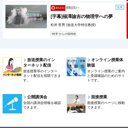
生涯
9/6(日)～
BS231
[字幕]福澤諭吉の物理学への夢
松井 哲男 (放送大学特任教授)
“科学”からの招待状
放送授業のイン
オンライン授業体
ターネット配信
験版
放送授業等のインター
オンライン授業のご案内
ネット配信を視聴できま
と受講確認のためのサイ
す。
トです。
公開講演会
面接授業
全国の講演会情報を確認
面接授業のページに移動
できます。
できます。