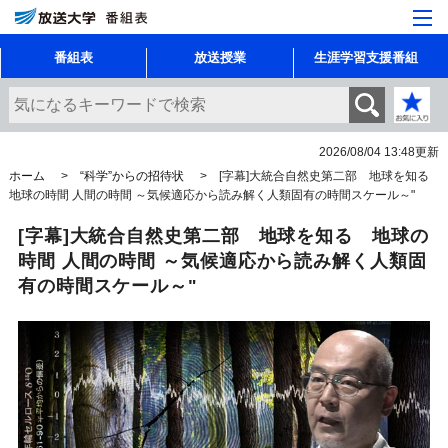
番組表
放送授業
生涯学習支援番組
2026/08/04 13:48
更新
ホーム
“科学”からの招待状
[字幕]大統合自然史第二部 地球を知る
地球の時間 人間の時間 ～気候適応から読み解く人類固有の時間スケール～"
[字幕]大統合自然史第二部 地球を知る 地球の
時間 人間の時間 ～気候適応から読み解く人類固
有の時間スケール～"