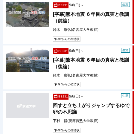
生涯
9/6(日)～
BS231
[字幕]熊本地震 ６年目の真実と教訓
（前編）
鈴木 康弘(名古屋大学教授)
“科学”からの招待状
生涯
9/6(日)～
BS231
[字幕]熊本地震 ６年目の真実と教訓
（後編）
鈴木 康弘(名古屋大学教授)
“科学”からの招待状
生涯
9/6(日)～
BS231
回すと立ち上がりジャンプするゆで
卵の不思議
下村 裕(慶應義塾大学教授)
“科学”からの招待状