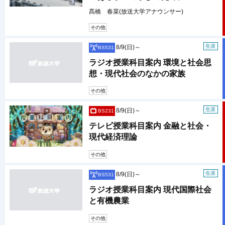
髙橋 春菜(放送大学アナウンサー)
その他
生涯
8/9(日)～
BS531
ラジオ授業科目案内 環境と社会思
想・現代社会のなかの家族
その他
生涯
8/9(日)～
BS231
テレビ授業科目案内 金融と社会・
現代経済理論
その他
生涯
8/9(日)～
BS531
ラジオ授業科目案内 現代国際社会
と有機農業
その他