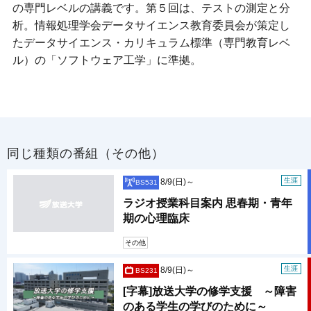
の専門レベルの講義です。第５回は、テストの測定と分
析。情報処理学会データサイエンス教育委員会が策定し
たデータサイエンス・カリキュラム標準（専門教育レベ
ル）の「ソフトウェア工学」に準拠。
同じ種類の番組（その他）
生涯
8/9(日)～
BS531
ラジオ授業科目案内 思春期・青年
期の心理臨床
その他
生涯
8/9(日)～
BS231
[字幕]放送大学の修学支援 ～障害
のある学生の学びのために～