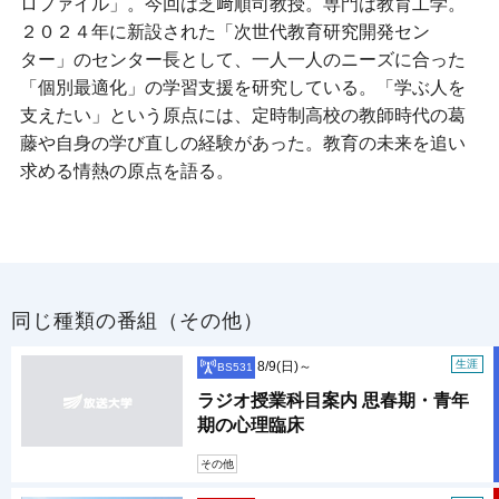
ロファイル」。今回は芝﨑順司教授。専門は教育工学。
２０２４年に新設された「次世代教育研究開発セン
ター」のセンター長として、一人一人のニーズに合った
「個別最適化」の学習支援を研究している。「学ぶ人を
支えたい」という原点には、定時制高校の教師時代の葛
藤や自身の学び直しの経験があった。教育の未来を追い
求める情熱の原点を語る。
同じ種類の番組（その他）
生涯
8/9(日)～
BS531
ラジオ授業科目案内 思春期・青年
期の心理臨床
その他