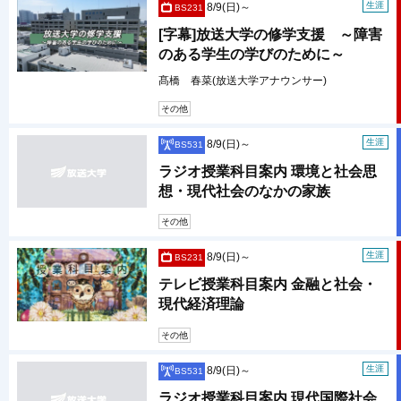
生涯
8/9(日)～
BS231
[字幕]放送大学の修学支援 ～障害
のある学生の学びのために～
髙橋 春菜(放送大学アナウンサー)
その他
生涯
8/9(日)～
BS531
ラジオ授業科目案内 環境と社会思
想・現代社会のなかの家族
その他
生涯
8/9(日)～
BS231
テレビ授業科目案内 金融と社会・
現代経済理論
その他
生涯
8/9(日)～
BS531
ラジオ授業科目案内 現代国際社会