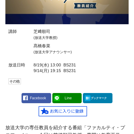
講師
芝﨑順司
(放送大学教授)
髙橋春菜
(放送大学アナウンサー)
放送日時
8/19(水) 13:00
BS231
9/14(月) 19:15
BS231
その他
Facebook
Line
ブックマーク
放送大学の専任教員を紹介する番組「ファカルティ・プ