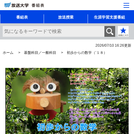
番組表
放送授業
生涯学習支援番組
2026/07/10 16:26
更新
ホーム
基盤科目／一般科目
初歩からの数学（’１８）