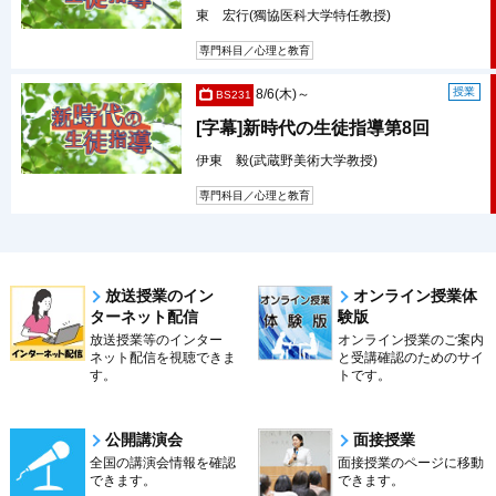
東 宏行(獨協医科大学特任教授)
専門科目／心理と教育
授業
8/6(木)～
BS231
[字幕]新時代の生徒指導第8回
伊東 毅(武蔵野美術大学教授)
専門科目／心理と教育
放送授業のイン
オンライン授業体
ターネット配信
験版
放送授業等のインター
オンライン授業のご案内
ネット配信を視聴できま
と受講確認のためのサイ
す。
トです。
公開講演会
面接授業
全国の講演会情報を確認
面接授業のページに移動
できます。
できます。