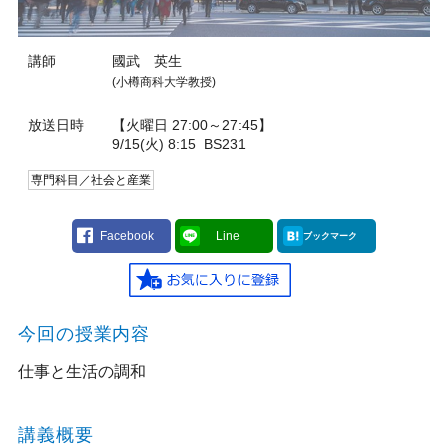
講師
國武 英生
(小樽商科大学教授)
放送日時
【火曜日 27:00～27:45】
9/15(火) 8:15
BS231
専門科目／社会と産業
Facebook
Line
ブックマーク
今回の授業内容
仕事と生活の調和
講義概要