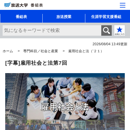
番組表
放送授業
生涯学習支援番組
2026/08/04 13:49
更新
ホーム
専門科目／社会と産業
雇用社会と法（’２１）
[字幕]雇用社会と法第7回