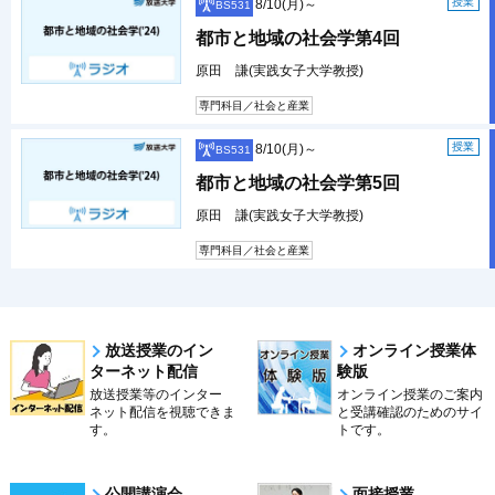
授業
8/10(月)～
BS531
都市と地域の社会学第4回
原田 謙(実践女子大学教授)
専門科目／社会と産業
授業
8/10(月)～
BS531
都市と地域の社会学第5回
原田 謙(実践女子大学教授)
専門科目／社会と産業
放送授業のイン
オンライン授業体
ターネット配信
験版
放送授業等のインター
オンライン授業のご案内
ネット配信を視聴できま
と受講確認のためのサイ
す。
トです。
公開講演会
面接授業