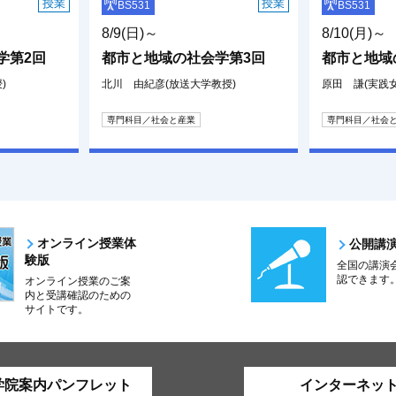
授業
授業
BS531
BS531
8/9(日)～
8/10(月)～
学第2回
都市と地域の社会学第3回
都市と地域
)
北川 由紀彦(放送大学教授)
原田 謙(実践
専門科目／社会と産業
専門科目／社会
オンライン授業体
公開講
験版
全国の講演
認できます
オンライン授業のご案
内と受講確認のための
サイトです。
学院案内パンフレット
インターネッ