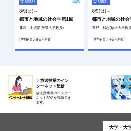
授業
BS531
BS531
8/9(日)～
8/9(日)～
都市と地域の社会学第1回
都市と地域の社会
北川 由紀彦(放送大学教授)
玉野 和志(放送大学教授
専門科目／社会と産業
専門科目／社会と産業
放送授業のイン
ターネット配信
放送授業等のインター
ネット配信を視聴でき
ます。
大学・大