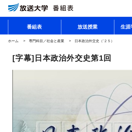
番組表
放送授業
生涯
ホーム
専門科目／社会と産業
日本政治外交史（’２５）
[字幕]日本政治外交史第1回