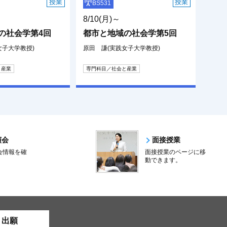
授業
授業
BS531
8/10(月)～
の社会学第4回
都市と地域の社会学第5回
女子大学教授)
原田 謙(実践女子大学教授)
と産業
専門科目／社会と産業
演会
面接授業
会情報を確
面接授業のページに移
。
動できます。
ト出願