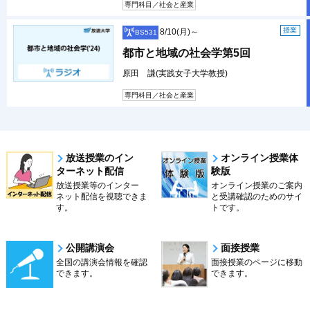
専門科目／社会と産業
授業
8/10(月)～
BS531
都市と地域の社会学第5回
原田 謙(実践女子大学教授)
専門科目／社会と産業
放送授業のイン
オンライン授業体
ターネット配信
験版
放送授業等のインター
オンライン授業のご案内
ネット配信を視聴できま
と受講確認のためのサイ
す。
トです。
公開講演会
面接授業
全国の講演会情報を確認
面接授業のページに移動
できます。
できます。