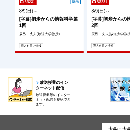
授業
BS231
BS231
8/9(日)～
8/9(日)～
[字幕]初歩からの情報科学第
[字幕]初歩からの
1回
2回
辰己 丈夫(放送大学教授)
辰己 丈夫(放送大学教授
導入科目／情報
導入科目／情報
放送授業のイン
ターネット配信
放送授業等のインター
ネット配信を視聴でき
ます。
大学・大