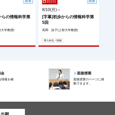
授業
授業
BS231
8/10(月)～
歩からの情報科学第
[字幕]初歩からの情報科学第
5回
智大学教授)
高岡 詠子(上智大学教授)
導入科目／情報
演会
面接授業
会情報を確
面接授業のページに移
。
動できます。
ト出願