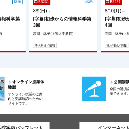
授業
授業
BS231
BS231
8/9(日)～
8/10(月)～
情報科学第
[字幕]初歩からの情報科学第
[字幕]初
3回
4回
)
高岡 詠子(上智大学教授)
高岡 詠子(上
導入科目／情報
導入科目／情報
オンライン授業体
公開講
験版
全国の講演
認できます
オンライン授業のご案
内と受講確認のための
サイトです。
学院案内パンフレット
インターネッ