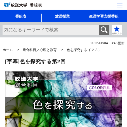
番組表
放送授業
生涯学習支援番組
2026/08/04 13:48
更新
ホーム
総合科目／心理と教育
色を探究する（’２３）
[字幕]色を探究する第2回