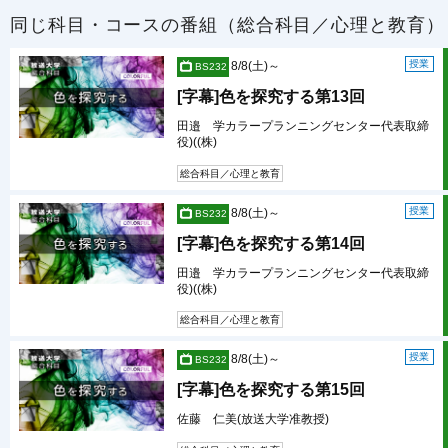
同じ科目・コースの番組（総合科目／心理と教育）
授業
8/8(土)～
BS232
[字幕]色を探究する第13回
田邉 学カラープランニングセンター代表取締
役)((株)
総合科目／心理と教育
授業
8/8(土)～
BS232
[字幕]色を探究する第14回
田邉 学カラープランニングセンター代表取締
役)((株)
総合科目／心理と教育
授業
8/8(土)～
BS232
[字幕]色を探究する第15回
佐藤 仁美(放送大学准教授)