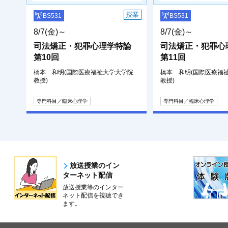
授業
BS531
BS531
8/7(金)～
8/7(金)～
司法矯正・犯罪心理学特論
司法矯正・犯罪心
第10回
第11回
橋本 和明(国際医療福祉大学大学院
橋本 和明(国際医療福
教授)
教授)
専門科目／臨床心理学
専門科目／臨床心理学
放送授業のイン
ターネット配信
放送授業等のインター
ネット配信を視聴でき
ます。