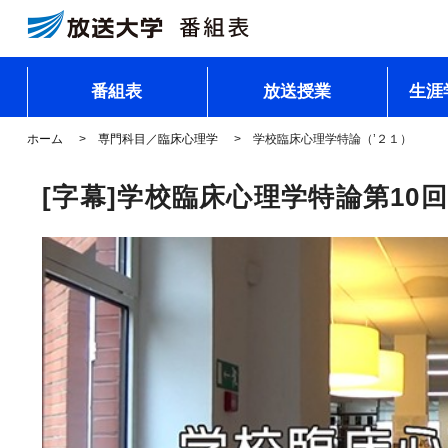
番組表
放送授業
生涯
ホーム
専門科目／臨床心理学
学校臨床心理学特論（’２１）
[字幕]学校臨床心理学特論第10