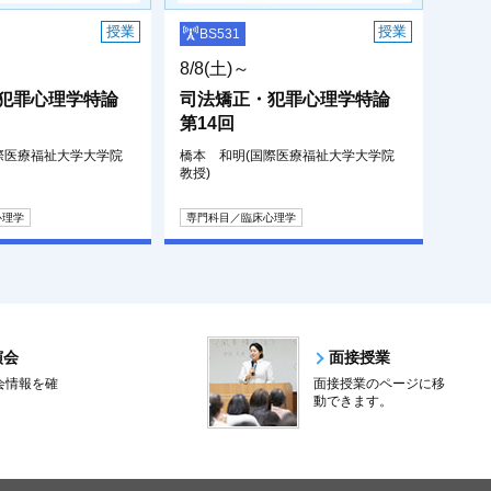
授業
授業
BS531
8/8(土)～
犯罪心理学特論
司法矯正・犯罪心理学特論
第14回
際医療福祉大学大学院
橋本 和明(国際医療福祉大学大学院
教授)
心理学
専門科目／臨床心理学
演会
面接授業
会情報を確
面接授業のページに移
。
動できます。