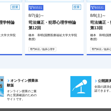
授業
授業
BS531
BS531
8/7(金)～
8/8(土)～
理学特論
司法矯正・犯罪心理学特論
司法矯正・
第12回
第13回
祉大学大学院
橋本 和明(国際医療福祉大学大学院
橋本 和明(国
教授)
教授)
専門科目／臨床心理学
専門科目／臨床
オンライン授業体
公開講
験版
全国の講演
認できます
オンライン授業のご案
内と受講確認のための
サイトです。