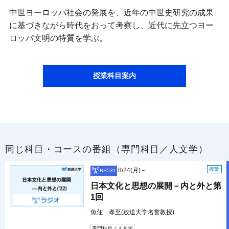
中世ヨーロッパ社会の発展を、近年の中世史研究の成果
に基づきながら時代をおって考察し、近代に先立つヨー
ロッパ文明の特質を学ぶ。
授業科目案内
同じ科目・コースの番組（専門科目／人文学）
授業
8/24(月)～
BS531
日本文化と思想の展開－内と外と第
1回
魚住 孝至(放送大学名誉教授)
専門科目／人文学