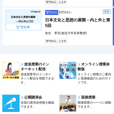
専門科目／人文学
授業
8/25(火)～
BS531
日本文化と思想の展開－内と外と第
5回
魚住 孝至(放送大学名誉教授)
専門科目／人文学
放送授業のイン
オンライン授業体
ターネット配信
験版
放送授業等のインター
オンライン授業のご案内
ネット配信を視聴できま
と受講確認のためのサイ
す。
トです。
公開講演会
面接授業
全国の講演会情報を確認
面接授業のページに移動
できます。
できます。