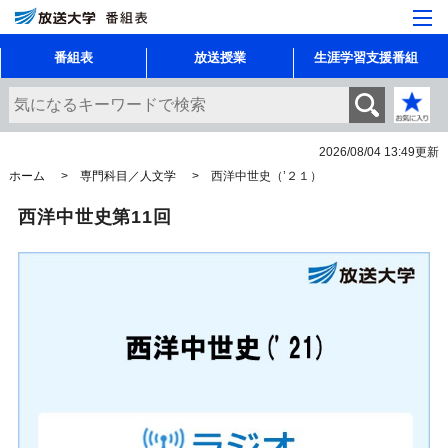
番組表
放送授業
生涯学習支援番組
2026/08/04 13:49
更新
ホーム
専門科目／人文学
西洋中世史（’２１）
西洋中世史第11回