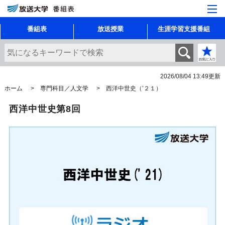
番組表
放送授業
生涯学習支援番組
2026/08/04 13:49
更新
ホーム
専門科目／人文学
西洋中世史（’２１）
西洋中世史第8回