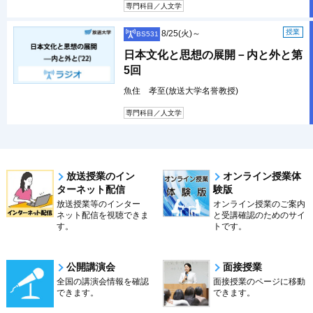
専門科目／人文学
授業
8/25(火)～
BS531
日本文化と思想の展開－内と外と第
5回
魚住 孝至(放送大学名誉教授)
専門科目／人文学
放送授業のイン
オンライン授業体
ターネット配信
験版
放送授業等のインター
オンライン授業のご案内
ネット配信を視聴できま
と受講確認のためのサイ
す。
トです。
公開講演会
面接授業
全国の講演会情報を確認
面接授業のページに移動
できます。
できます。