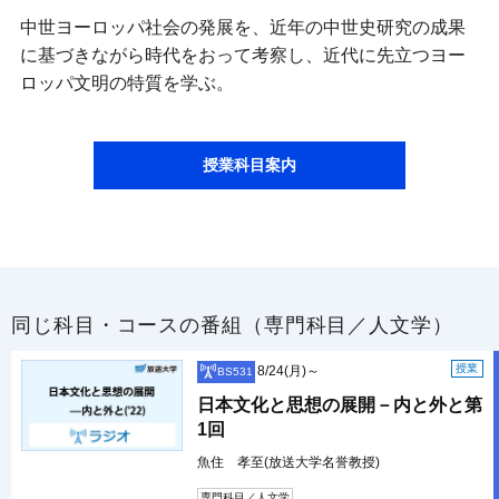
中世ヨーロッパ社会の発展を、近年の中世史研究の成果
に基づきながら時代をおって考察し、近代に先立つヨー
ロッパ文明の特質を学ぶ。
授業科目案内
同じ科目・コースの番組（専門科目／人文学）
授業
8/24(月)～
BS531
日本文化と思想の展開－内と外と第
1回
魚住 孝至(放送大学名誉教授)
専門科目／人文学