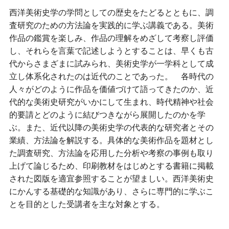
西洋美術史学の学問としての歴史をたどるとともに、調
査研究のための方法論を実践的に学ぶ講義である。美術
作品の鑑賞を楽しみ、作品の理解をめざして考察し評価
し、それらを言葉で記述しようとすることは、早くも古
代からさまざまに試みられ、美術史学が一学科として成
立し体系化されたのは近代のことであった。 各時代の
人々がどのように作品を価値づけて語ってきたのか、近
代的な美術史研究がいかにして生まれ、時代精神や社会
的要請とどのように結びつきながら展開したのかを学
ぶ。また、近代以降の美術史学の代表的な研究者とその
業績、方法論を解説する。具体的な美術作品を題材とし
た調査研究、方法論を応用した分析や考察の事例も取り
上げて論じるため、印刷教材をはじめとする書籍に掲載
された図版を適宜参照することが望ましい。西洋美術史
にかんする基礎的な知識があり、さらに専門的に学ぶこ
とを目的とした受講者を主な対象とする。