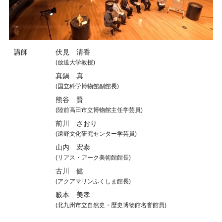
講師
伏見 清香
(放送大学教授)
真鍋 真
(国立科学博物館副館長)
熊谷 賢
(陸前高田市立博物館主任学芸員)
前川 さおり
(遠野文化研究センター学芸員)
山内 宏泰
(リアス・アーク美術館館長)
古川 健
(アクアマリンふくしま館長)
籔本 美孝
(北九州市立自然史・歴史博物館名誉館員)