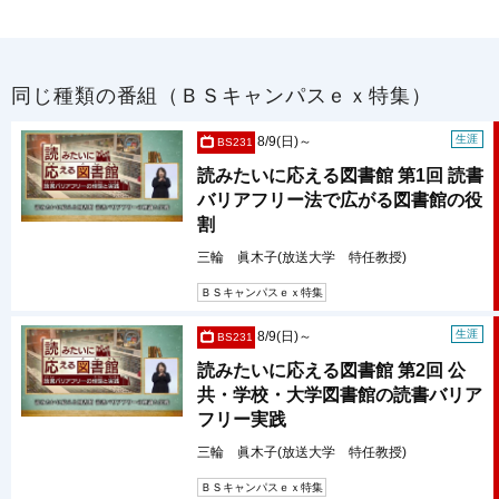
同じ種類の番組（ＢＳキャンパスｅｘ特集）
生涯
8/9(日)～
BS231
読みたいに応える図書館 第1回 読書
バリアフリー法で広がる図書館の役
割
三輪 眞木子(放送大学 特任教授)
ＢＳキャンパスｅｘ特集
生涯
8/9(日)～
BS231
読みたいに応える図書館 第2回 公
共・学校・大学図書館の読書バリア
フリー実践
三輪 眞木子(放送大学 特任教授)
ＢＳキャンパスｅｘ特集